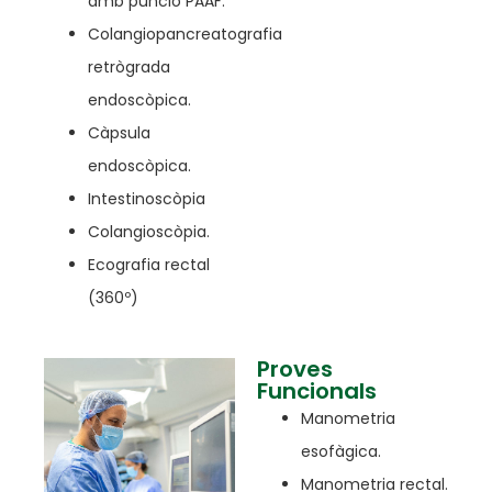
amb punció PAAF.
Colangiopancreatografia
retrògrada
endoscòpica.
Càpsula
endoscòpica.
Intestinoscòpia
Colangioscòpia.
Ecografia rectal
(360º)
Proves
Funcionals
Manometria
esofàgica.
Manometria rectal.