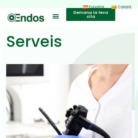
Español
Català
Demana la teva
cita
Serveis